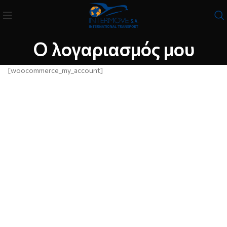
Ο λογαριασμός μου
[woocommerce_my_account]